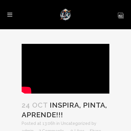
24 OCT
INSPIRA, PINTA,
APRENDE!!!
Posted at 13:06h
in
Uncategorized
by
admin
7 Comments
0
Likes
Share