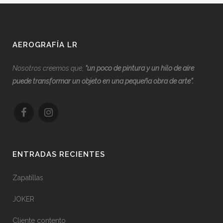
AEROGRAFÍA LR
Nosotros creemos que,
“
u
n poco de pintura y un hilo de aire
puede transformar un objeto en una pequeña obra de arte”.
ENTRADAS RECIENTES
Zapatillas
JOKER
Cliente contento