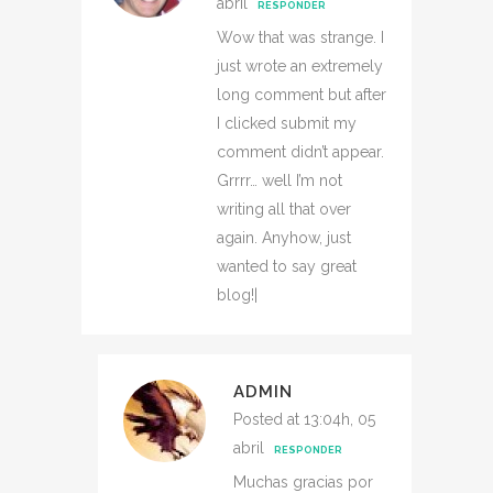
abril
RESPONDER
Wow that was strange. I
just wrote an extremely
long comment but after
I clicked submit my
comment didn’t appear.
Grrrr… well I’m not
writing all that over
again. Anyhow, just
wanted to say great
blog!|
ADMIN
Posted at 13:04h, 05
abril
RESPONDER
Muchas gracias por