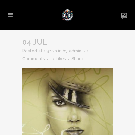
04 JUL
Posted at 09:12h
in
by
admin
0
Comments
0
Likes
Share