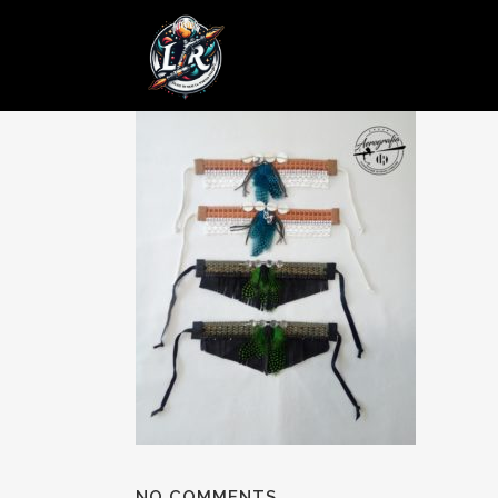
11 FEB
Posted at 19:01h
in
by
admin
0 Comments
NO COMMENTS