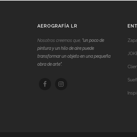
AEROGRAFÍA LR
ENT
Nosotros creemos que,
“
u
n poco de
Zapat
pintura y un hilo de aire puede
JOK
transformar un objeto en una pequeña
obra de arte”.
Clie
Sueñ
Inspi