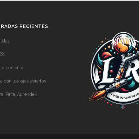
RADAS RECIENTES
illas
ER
nte contento
a con los ojos abiertos
ra, Pinta, Aprende!!!