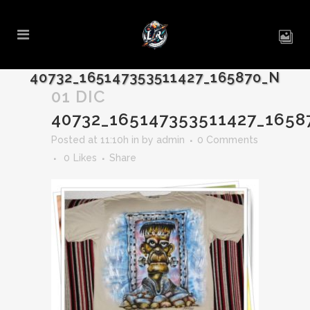
40732_165147353511427_165870_N
01 DIC
40732_165147353511427_1658
Posted at 11:10h
in
by
admin
0 Comments
0
Likes
Share