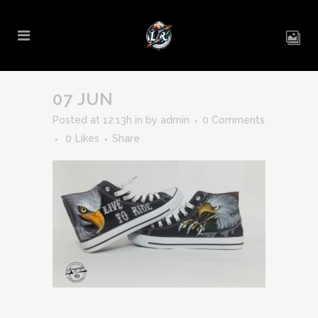
07 JUN
Posted at 12:13h
in
by
admin
0 Comments
0
Likes
Share