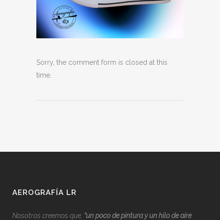
Sorry, the comment form is closed at this
time.
AEROGRAFÍA LR
Nosotros creemos que,
“
u
n poco de pintura y un hilo de aire