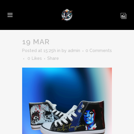
19 MAR
Posted at 15:25h
in
by
admin
0 Comments
0
Likes
Share