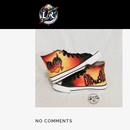
14 AGO
Posted at 09:24h
in
by
admin
0 Comments
NO COMMENTS