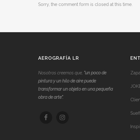
Sorry, the comment form is closed at this time.
AEROGRAFÍA LR
ENT
Nosotros creemos que,
“
u
n poco de
Zapat
pintura y un hilo de aire puede
JOK
transformar un objeto en una pequeña
obra de arte”.
Clie
Sueñ
Inspi