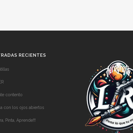
RADAS RECIENTES
illas
ER
nte contento
a con los ojos abiertos
ra, Pinta, Aprende!!!