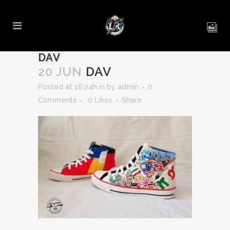
DAV
20 JUN
DAV
Posted at 16:24h
in
by
admin
0
Comments
0
Likes
Share