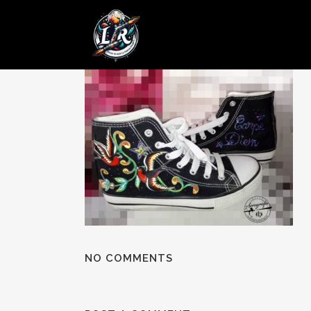
07 JUN
Posted at 18:17h
in
by
admin
0 Comments
NO COMMENTS