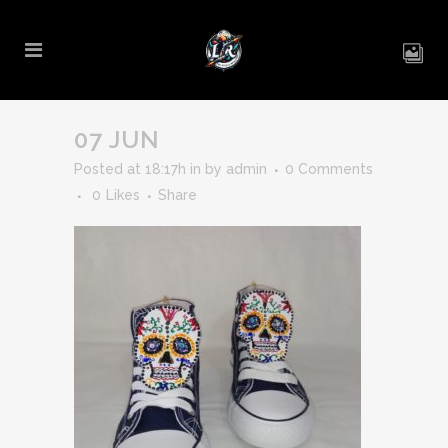
07 JUN
Posted at 18:17h
in
by
admin
0 Comments
0
Likes
Share