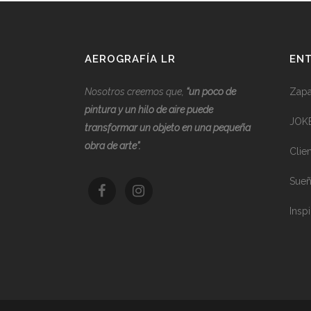
AEROGRAFÍA LR
ENT
Nosotros creemos que,
“
u
n poco de
Zapat
pintura y un hilo de aire puede
JOK
transformar un objeto en una pequeña
obra de arte”.
Clie
Sueñ
Inspi