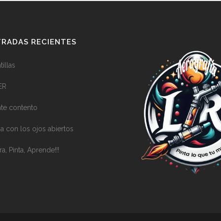
RADAS RECIENTES
illas
ER
nte contento
a con los ojos abiertos
ra, Pinta, Aprende!!!