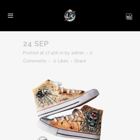
24 SEP
Posted at 17:40h
in
by
admin
0
Comments
0
Likes
Share