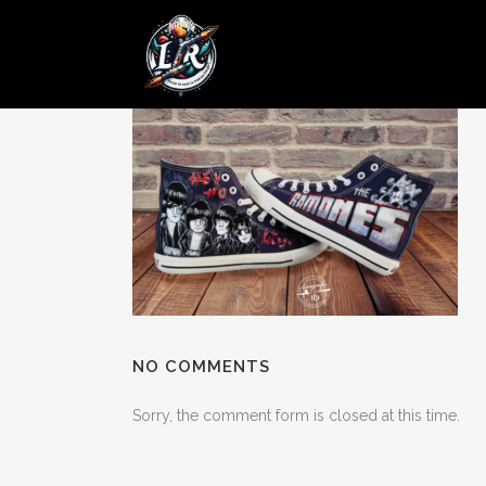
25 OCT
Posted at 04:24h
in
by
admin
0 Comments
NO COMMENTS
Sorry, the comment form is closed at this time.