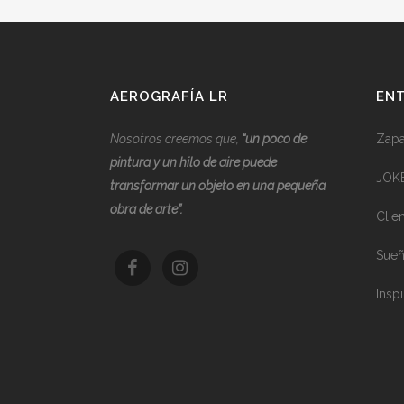
AEROGRAFÍA LR
ENT
Nosotros creemos que,
“
u
n poco de
Zapat
pintura y un hilo de aire puede
JOK
transformar un objeto en una pequeña
obra de arte”.
Clie
Sueñ
Inspi