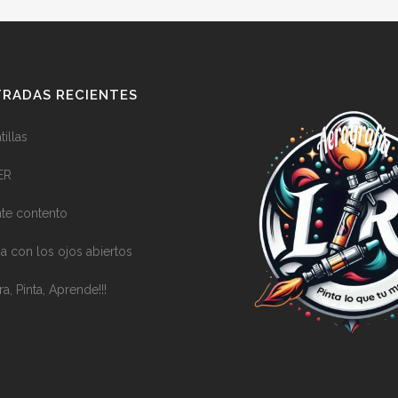
RADAS RECIENTES
illas
ER
nte contento
a con los ojos abiertos
ra, Pinta, Aprende!!!