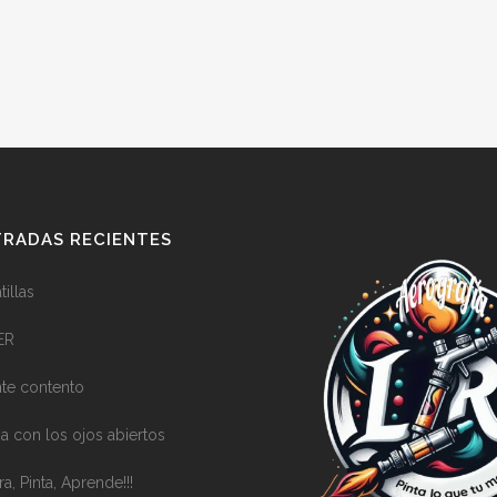
RADAS RECIENTES
illas
ER
nte contento
a con los ojos abiertos
ra, Pinta, Aprende!!!