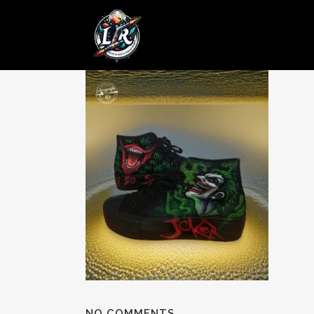
27 SEP
Posted at 10:53h
in
by
admin
0 Comments
NO COMMENTS