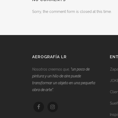
Sorry, the comment form is closed at this time.
AEROGRAFÍA LR
ENT
Nosotros creemos que,
“
u
n poco de
Zapat
pintura y un hilo de aire puede
JOK
transformar un objeto en una pequeña
obra de arte”.
Clie
Sueñ
Inspi