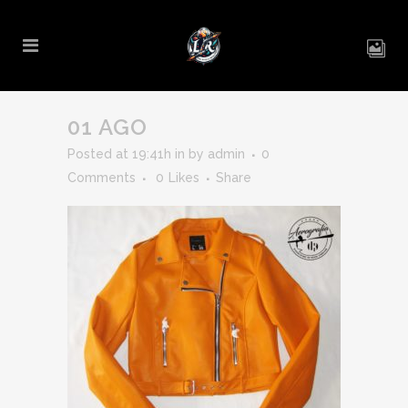
01 AGO
Posted at 19:41h
in
by
admin
0
Comments
0
Likes
Share