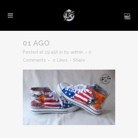
01 AGO
Posted at 19:45h
in
by
admin
0
Comments
0
Likes
Share