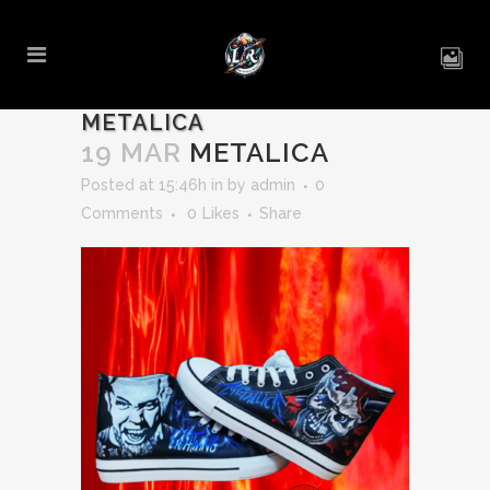
METALICA
19 MAR
METALICA
Posted at 15:46h
in
by
admin
0
Comments
0
Likes
Share