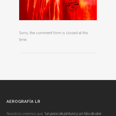
Sorry, the comment form is closed at this
time.
AEROGRAFÍA LR
Nosotros creemos que,
“
u
n poco de pintura y un hilo de aire