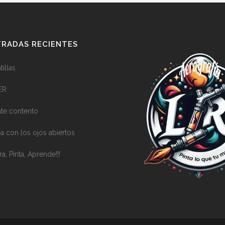
RADAS RECIENTES
illas
ER
nte contento
a con los ojos abiertos
ra, Pinta, Aprende!!!