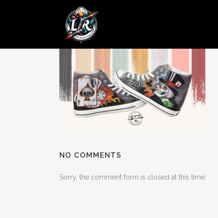
24 OCT
Posted at 18:35h
in
by
admin
0 Comments
NO COMMENTS
Sorry, the comment form is closed at this time.