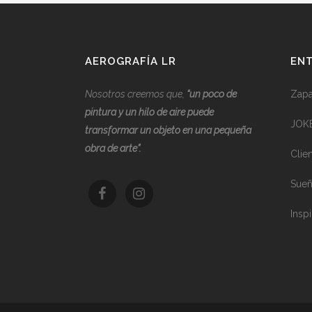
AEROGRAFÍA LR
ENT
Nosotros creemos que,
“
u
n poco de
Zapat
pintura y un hilo de aire puede
JOK
transformar un objeto en una pequeña
obra de arte”.
Clie
Sueñ
Inspi