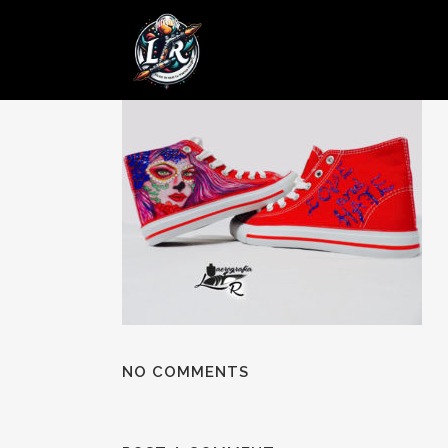
11 JUL
Posted at 08:06h
in
by
admin
0 Comments
NO COMMENTS