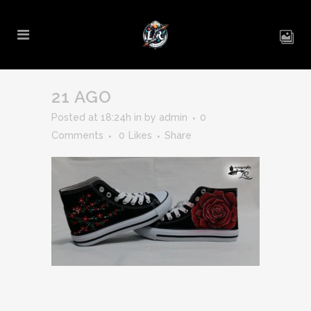
21 AGO
Posted at 18:24h
in
by
admin
0
Comments
0
Likes
Share