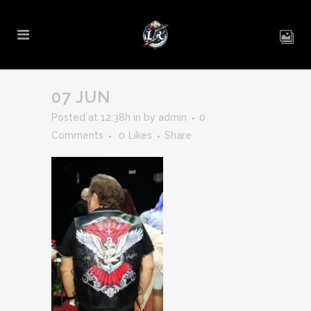
07 JUN
Posted at 12:38h
in
by
admin
0
Comments
0
Likes
Share