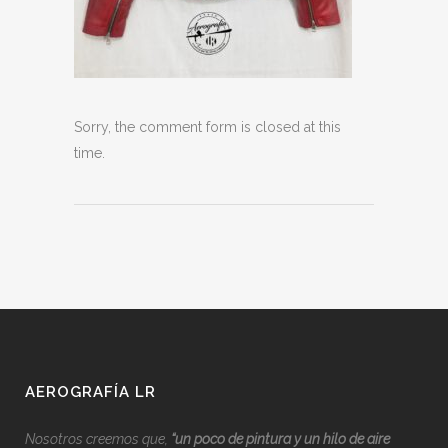
Sorry, the comment form is closed at this
time.
AEROGRAFÍA LR
Nosotros creemos que,
“
u
n poco de pintura y un hilo de aire