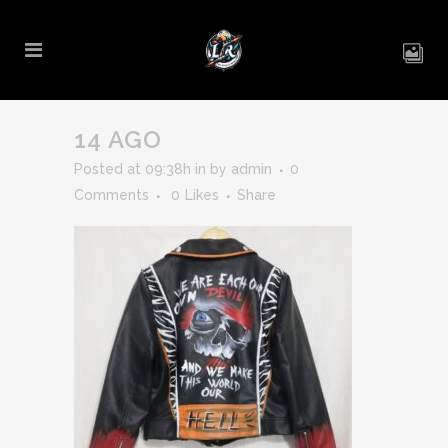
14 AGO
Posted at 09:38h
in
by
admin
0
Comments
0
Likes
Share