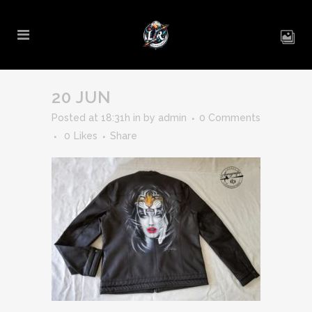
20 JUN
Posted at 18:31h
in
by
admin
0 Comments
0
Likes
Share