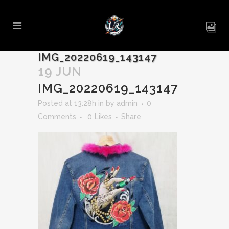
IMG_20220619_143147
19 JUN
IMG_20220619_143147
Posted at 13:28h
in
by
admin
0
Comments
0
Likes
Share