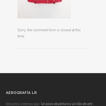
Sorry, the comment form is closed at this
time.
AEROGRAFÍA LR
Nosotros creemos que,
“
u
n poco de pintura y un hilo de aire