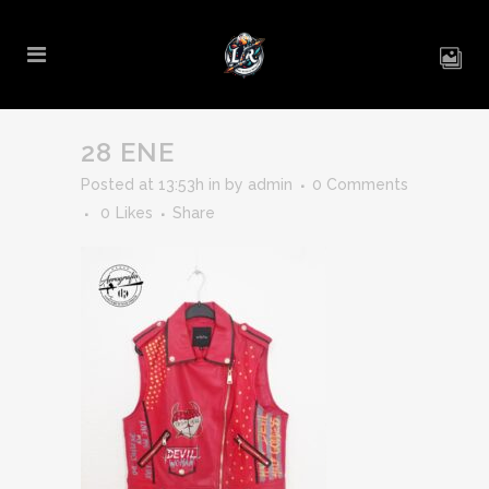
28 ENE
Posted at 13:53h
in
by
admin
0 Comments
0
Likes
Share