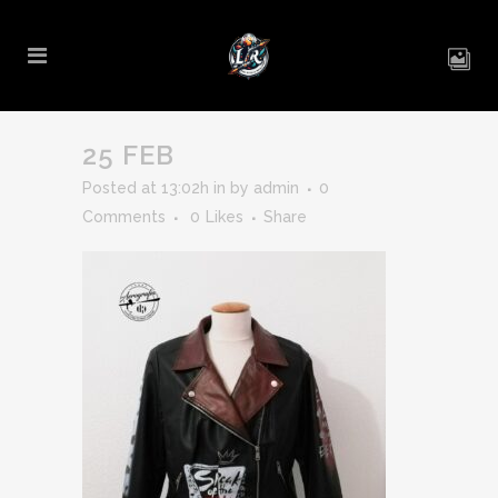
25 FEB
Posted at 13:02h
in
by
admin
0
Comments
0
Likes
Share