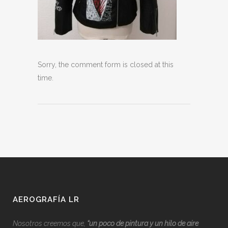
Sorry, the comment form is closed at this
time.
AEROGRAFÍA LR
Nosotros creemos que,
“
u
n poco de pintura y un hilo de aire