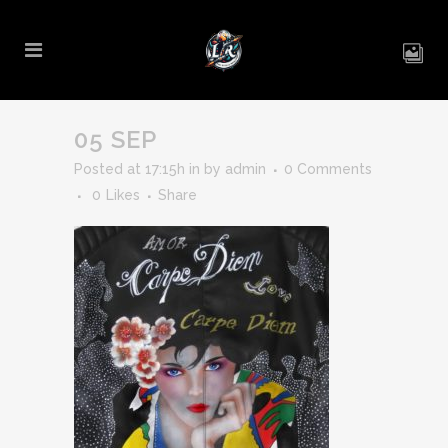
05 SEP
Posted at 17:15h
in
by
admin
0 Comments
0
Likes
Share