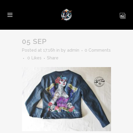
05 SEP
Posted at 17:16h
in
by
admin
0 Comments
0
Likes
Share