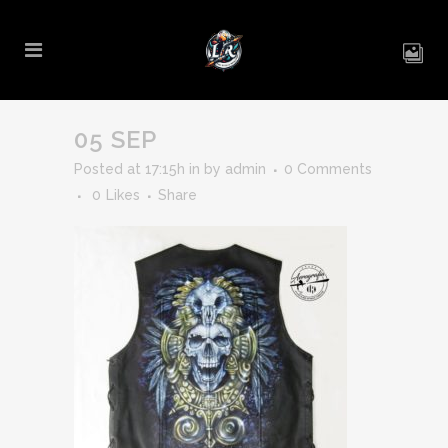
05 SEP
Posted at 17:15h
in
by
admin
0 Comments
0
Likes
Share