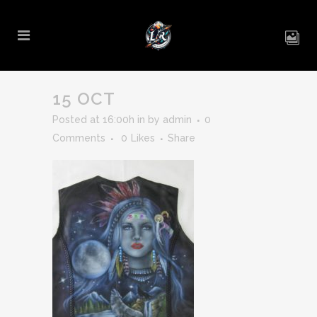
15 OCT
Posted at 16:00h
in
by
admin
0
Comments
0
Likes
Share