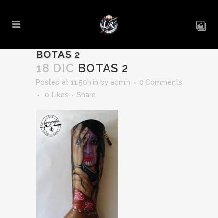
BOTAS 2
18 DIC
BOTAS 2
Posted at 11:50h
in
by
admin
0 Comments
0
Likes
Share