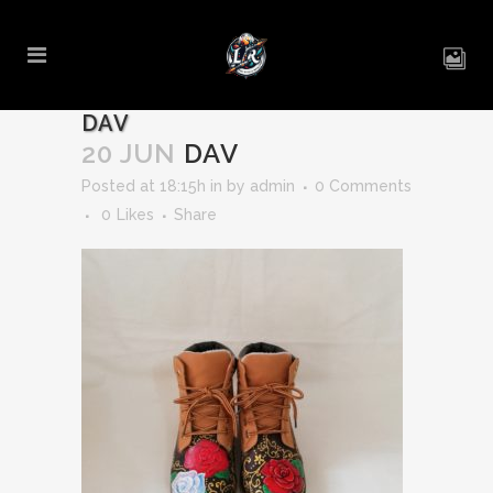
DAV
20 JUN
DAV
Posted at 18:15h
in
by
admin
0 Comments
0
Likes
Share