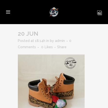
20 JUN
Posted at 18:14h
in
by
admin
0
Comments
0
Likes
Share