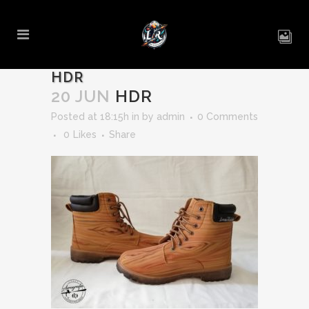
HDR
20 JUN
HDR
Posted at 18:15h
in
by
admin
0 Comments
0
Likes
Share