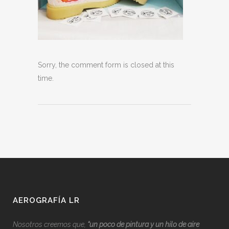
Sorry, the comment form is closed at this
time.
AEROGRAFÍA LR
Nosotros creemos que,
“
u
n poco de pintura y un hilo de aire