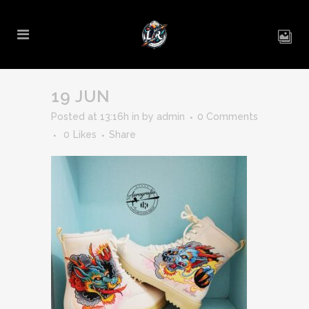
19 JUN
Posted at 13:16h
in
by
admin
0 Comments
0
Likes
Share