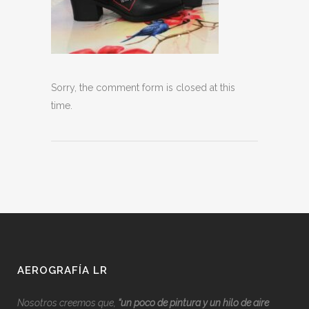
Sorry, the comment form is closed at this
time.
AEROGRAFÍA LR
Nosotros creemos que,
“
u
n poco de pintura y un hilo de aire