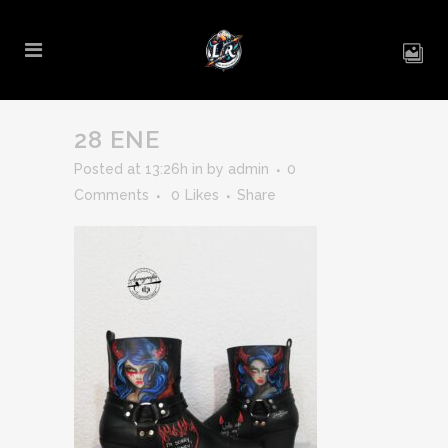
28 ENE
Posted at 13:26h
in
by
admin
0
Comments
0
Likes
Share