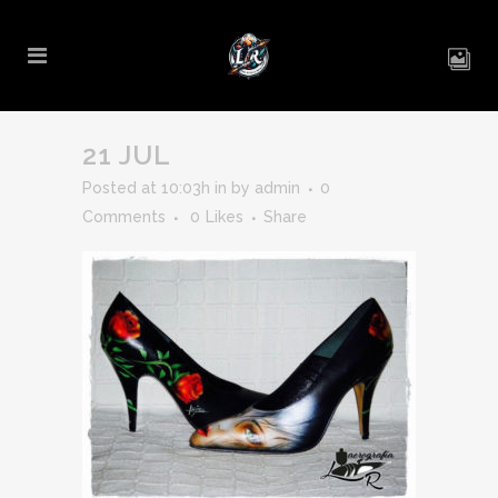
21 JUL
Posted at 10:03h
in
by
admin
0
Comments
0
Likes
Share