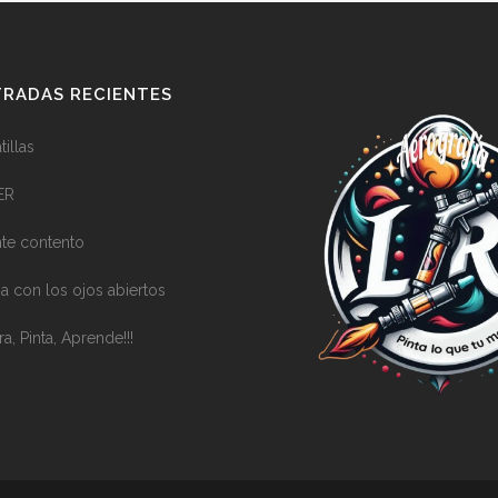
RADAS RECIENTES
illas
ER
nte contento
a con los ojos abiertos
ra, Pinta, Aprende!!!