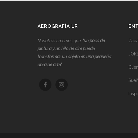
AEROGRAFÍA LR
ENT
Nosotros creemos que,
“
u
n poco de
Zapat
pintura y un hilo de aire puede
JOK
transformar un objeto en una pequeña
obra de arte”.
Clie
Sueñ
Inspi