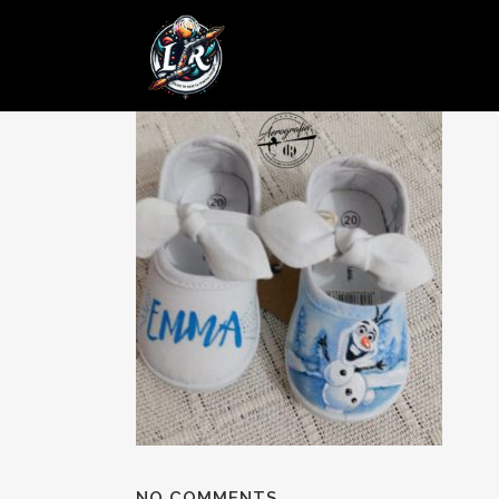
05 JUN
Posted at 09:07h
in
by
admin
0 Comments
NO COMMENTS