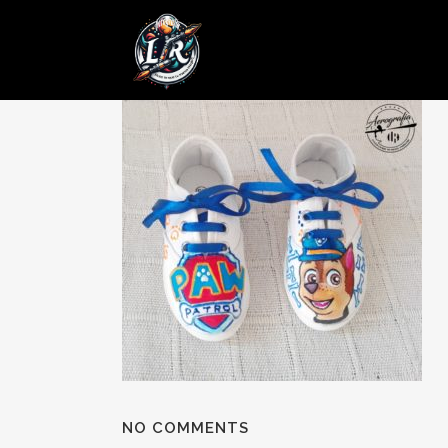
07 JUN
Posted at 18:04h
in
by
admin
0 Comments
NO COMMENTS