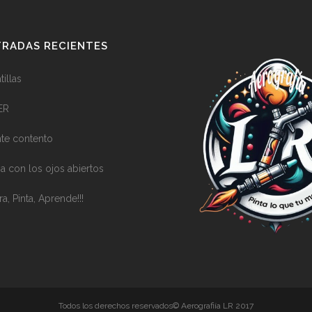
RADAS RECIENTES
illas
ER
nte contento
a con los ojos abiertos
ra, Pinta, Aprende!!!
Todos los derechos reservados© Aerografiía LR 2017