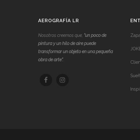
AEROGRAFÍA LR
ENT
Nosotros creemos que,
“
u
n poco de
Zapat
pintura y un hilo de aire puede
JOK
transformar un objeto en una pequeña
obra de arte”.
Clie
Sueñ
Inspi