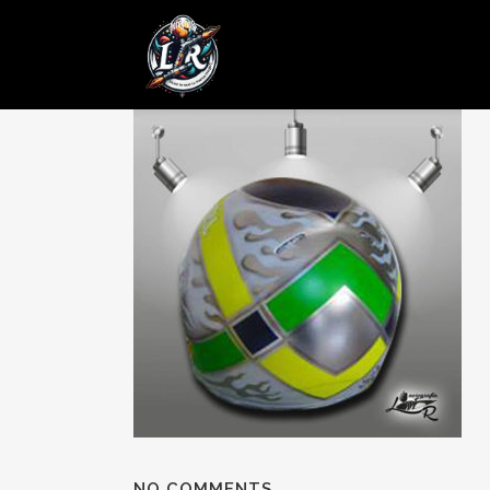
11 AGO
Posted at 21:58h
in
by
admin
0 Comments
NO COMMENTS