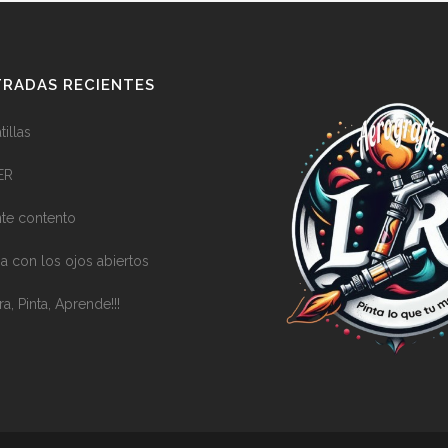
RADAS RECIENTES
illas
ER
nte contento
a con los ojos abiertos
ra, Pinta, Aprende!!!