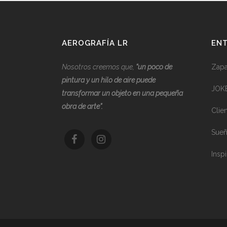
AEROGRAFÍA LR
ENT
Nosotros creemos que,
“
u
n poco de
Zapat
pintura y un hilo de aire puede
JOK
transformar un objeto en una pequeña
obra de arte”.
Clie
Sueñ
Inspi