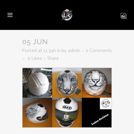
05 JUN
Posted at 11:34h
in
by
admin
0 Comments
0
Likes
Share