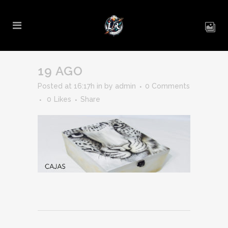
19 AGO
Posted at 16:17h
in
by
admin
0 Comments
0
Likes
Share