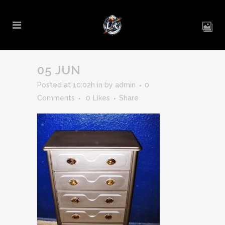
05 JUN
Posted at 10:02h
in
by
admin
0
Comments
0
Likes
Share