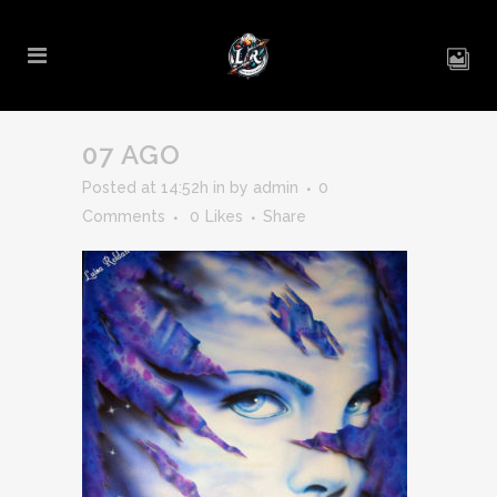
07 AGO
Posted at 14:52h
in
by
admin
0
Comments
0
Likes
Share