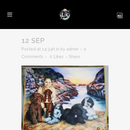
12 SEP
Posted at 14:34h
in
by
admin
0
Comments
0
Likes
Share