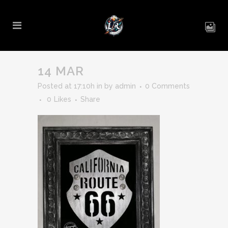
14 MAR
Posted at 17:10h
in
by
admin
0 Comments
0
Likes
Share