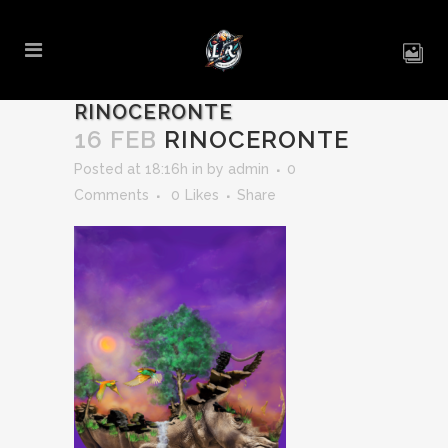
RINOCERONTE
16 FEB
RINOCERONTE
Posted at 18:16h
in
by
admin
0
Comments
0
Likes
Share