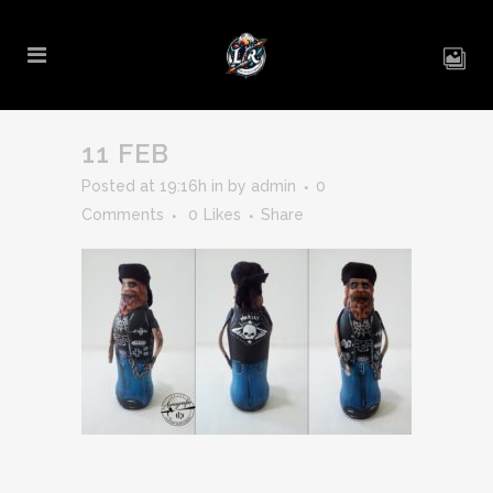
11 FEB
Posted at 19:16h
in
by
admin
0
Comments
0
Likes
Share