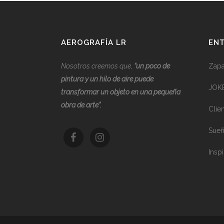
AEROGRAFÍA LR
ENT
Nosotros creemos que,
“
u
n poco de
Zapat
pintura y un hilo de aire puede
JOK
transformar un objeto en una pequeña
obra de arte”.
Clie
Sueñ
Inspi