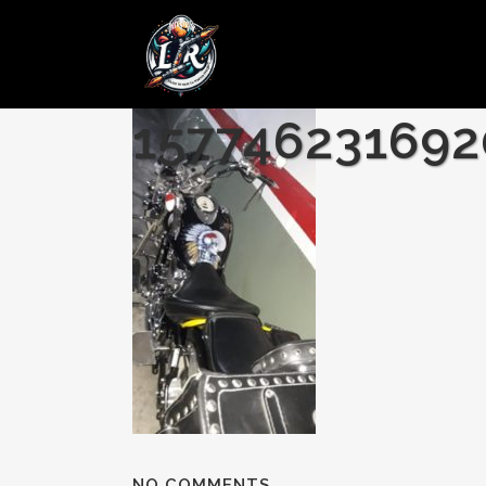
09 FEB
1577462316920
Posted at 14:31h
in
by
admin
0 Comments
157746231692
NO COMMENTS