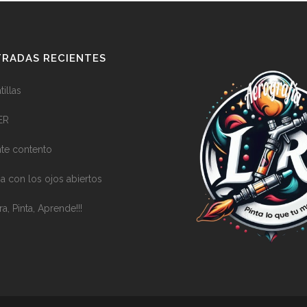
RADAS RECIENTES
illas
ER
nte contento
a con los ojos abiertos
ra, Pinta, Aprende!!!