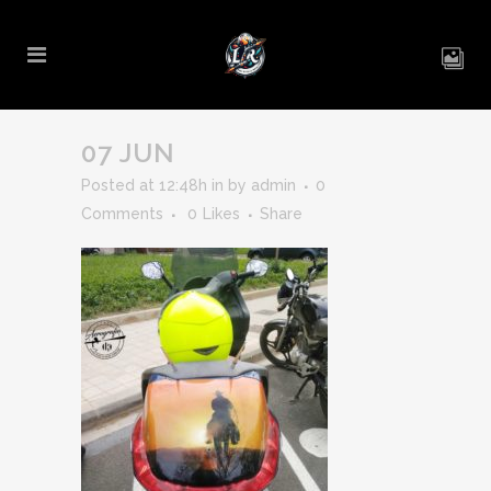
07 JUN
Posted at 12:48h
in
by
admin
0
Comments
0
Likes
Share